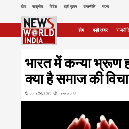
Skip
होम
राष्ट्रीय
विदेश
बड़ी ख़बर
राजनीति
राज्य
to
content
होम
बड़ी ख़बर
राजनीत
भारत में कन्या भ्रूण
क्या है समाज की विच
June 26, 2023
newsworld