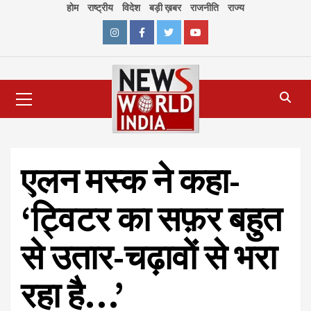
Skip
होम
राष्ट्रीय
विदेश
बड़ी ख़बर
राजनीति
राज्य
to
content
Instagram
Facebook
Twitter
Youtube
Primary
Menu
एलन मस्क ने कहा-
‘ट्विटर का सफ़र बहुत
से उतार-चढ़ावों से भरा
रहा है…’