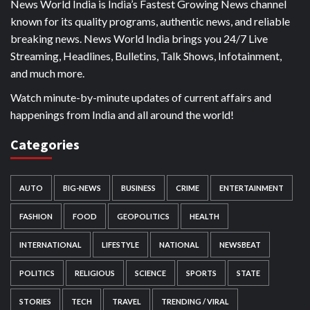
News World India is India’s Fastest Growing News channel
known for its quality programs, authentic news, and reliable
breaking news. News World India brings you 24/7 Live
Streaming, Headlines, Bulletins, Talk Shows, Infotainment,
and much more.
Watch minute-by-minute updates of current affairs and
happenings from India and all around the world!
Categories
AUTO
BIG-NEWS
BUSINESS
CRIME
ENTERTAINMENT
FASHION
FOOD
GEOPOLITICS
HEALTH
INTERNATIONAL
LIFESTYLE
NATIONAL
NEWSBEAT
POLITICS
RELIGIOUS
SCIENCE
SPORTS
STATE
STORIES
TECH
TRAVEL
TRENDING / VIRAL