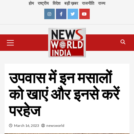
Skip
होम
राष्ट्रीय
विदेश
बड़ी ख़बर
राजनीति
राज्य
to
content
Instagram
Facebook
Twitter
Youtube
Primary
Menu
उपवास में इन मसालों
को खाएं और इनसे करें
परहेज
March 16, 2023
newsworld