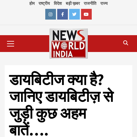
Skip
होम
राष्ट्रीय
विदेश
बड़ी ख़बर
राजनीति
राज्य
to
content
Instagram
Facebook
Twitter
Youtube
Primary
Menu
डायबिटीज क्या है?
जानिए डायबिटीज़ से
जुड़ी कुछ अहम
बातें….