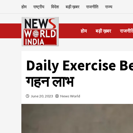
Skip
होम
राष्ट्रीय
विदेश
बड़ी ख़बर
राजनीति
राज्य
to
content
होम
बड़ी ख़बर
राजनीत
Daily Exercise Ben
गहन लाभ
June 20, 2023
News World