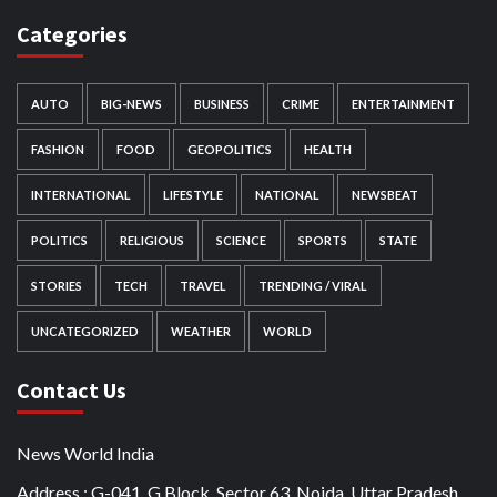
Categories
AUTO
BIG-NEWS
BUSINESS
CRIME
ENTERTAINMENT
FASHION
FOOD
GEOPOLITICS
HEALTH
INTERNATIONAL
LIFESTYLE
NATIONAL
NEWSBEAT
POLITICS
RELIGIOUS
SCIENCE
SPORTS
STATE
STORIES
TECH
TRAVEL
TRENDING / VIRAL
UNCATEGORIZED
WEATHER
WORLD
Contact Us
News World India
Address : G-041, G Block, Sector 63, Noida, Uttar Pradesh