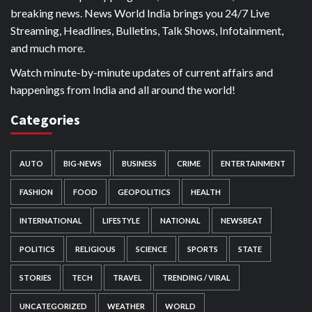
breaking news. News World India brings you 24/7 Live
Streaming, Headlines, Bulletins, Talk Shows, Infotainment,
and much more.
Watch minute-by-minute updates of current affairs and
happenings from India and all around the world!
Categories
AUTO
BIG-NEWS
BUSINESS
CRIME
ENTERTAINMENT
FASHION
FOOD
GEOPOLITICS
HEALTH
INTERNATIONAL
LIFESTYLE
NATIONAL
NEWSBEAT
POLITICS
RELIGIOUS
SCIENCE
SPORTS
STATE
STORIES
TECH
TRAVEL
TRENDING / VIRAL
UNCATEGORIZED
WEATHER
WORLD