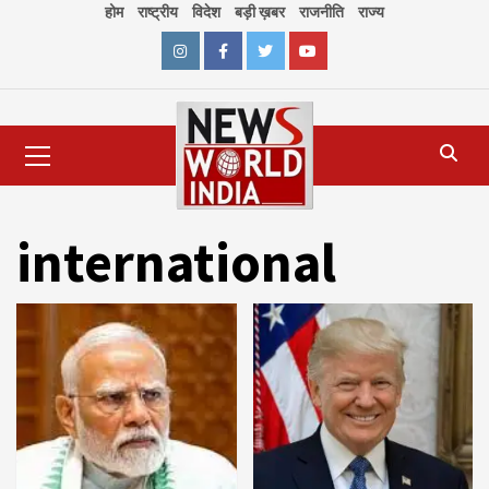
Skip
होम
राष्ट्रीय
विदेश
बड़ी ख़बर
राजनीति
राज्य
to
content
Instagram
Facebook
Twitter
Youtube
Primary
Menu
international