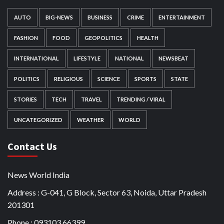
AUTO
BIG-NEWS
BUSINESS
CRIME
ENTERTAINMENT
FASHION
FOOD
GEOPOLITICS
HEALTH
INTERNATIONAL
LIFESTYLE
NATIONAL
NEWSBEAT
POLITICS
RELIGIOUS
SCIENCE
SPORTS
STATE
STORIES
TECH
TRAVEL
TRENDING / VIRAL
UNCATEGORIZED
WEATHER
WORLD
Contact Us
News World India
Address : G-041, G Block, Sector 63, Noida, Uttar Pradesh
201301
Phone : 093103 66399