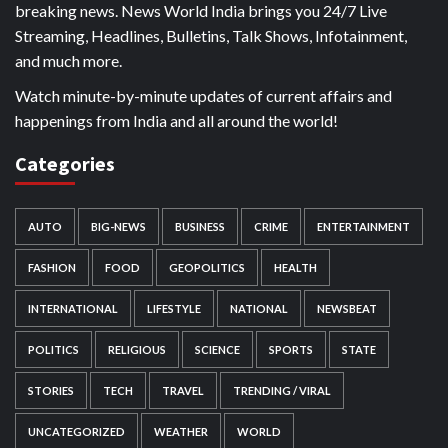
breaking news. News World India brings you 24/7 Live
Streaming, Headlines, Bulletins, Talk Shows, Infotainment,
and much more.
Watch minute-by-minute updates of current affairs and
happenings from India and all around the world!
Categories
AUTO
BIG-NEWS
BUSINESS
CRIME
ENTERTAINMENT
FASHION
FOOD
GEOPOLITICS
HEALTH
INTERNATIONAL
LIFESTYLE
NATIONAL
NEWSBEAT
POLITICS
RELIGIOUS
SCIENCE
SPORTS
STATE
STORIES
TECH
TRAVEL
TRENDING / VIRAL
UNCATEGORIZED
WEATHER
WORLD