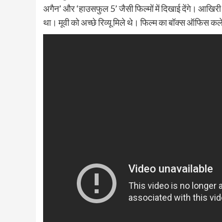
अगैन’ और ‘हाउसफुल 5’ जैसी फिल्मों में दिखाई देंगे। आखिर
था। मूवी को अच्छे रिव्यू मिले थे। फिल्म का बॉक्स ऑफिस क