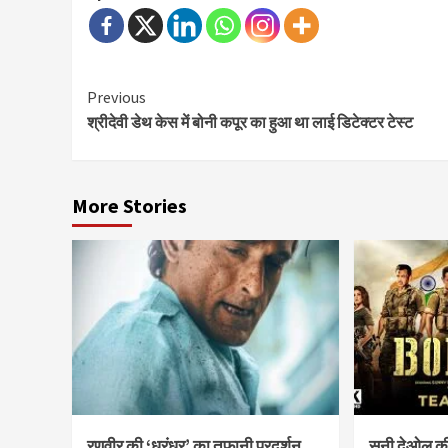
Continue
Previous
श्रीदेवी डेथ केस में बोनी कपूर का हुआ था लाई डिटेक्टर टेस्ट
Reading
More Stories
रणवीर की ‘धुरंधर’ का तूफ़ानी प्रदर्शन,
सनी देओल की 