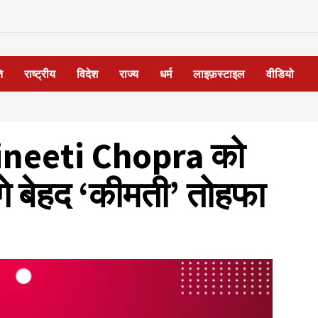
ि
राष्ट्रीय
विदेश
राज्य
धर्म
लाइफ़स्टाइल
वीडियो
arineeti Chopra को
 बेहद ‘कीमती’ तोहफा