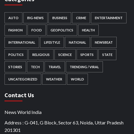
AUTO
BIG-NEWS
BUSINESS
CRIME
ENTERTAINMENT
FASHION
FOOD
GEOPOLITICS
HEALTH
INTERNATIONAL
LIFESTYLE
NATIONAL
NEWSBEAT
POLITICS
RELIGIOUS
SCIENCE
SPORTS
STATE
STORIES
TECH
TRAVEL
TRENDING / VIRAL
UNCATEGORIZED
WEATHER
WORLD
Contact Us
News World India
Address : G-041, G Block, Sector 63, Noida, Uttar Pradesh
201301