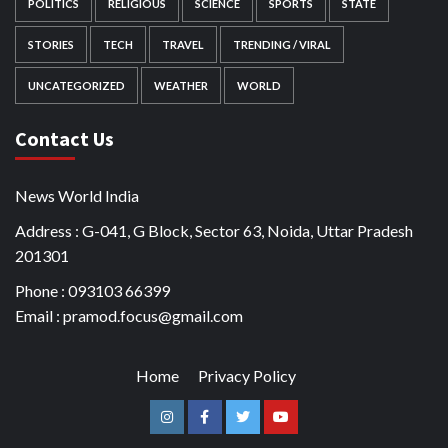
POLITICS
RELIGIOUS
SCIENCE
SPORTS
STATE
STORIES
TECH
TRAVEL
TRENDING / VIRAL
UNCATEGORIZED
WEATHER
WORLD
Contact Us
News World India
Address : G-041, G Block, Sector 63, Noida, Uttar Pradesh
201301
Phone : 093103 66399
Email : pramod.focus@gmail.com
Home
Privacy Policy
Instagram
Facebook
Twitter
Youtube