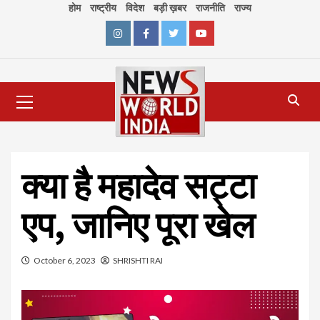
Skip
होम
राष्ट्रीय
विदेश
बड़ी ख़बर
राजनीति
राज्य
to
content
Instagram
Facebook
Twitter
Youtube
Primary
Menu
क्या है महादेव सट्टा
एप, जानिए पूरा खेल
October 6, 2023
SHRISHTI RAI