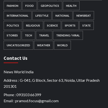
FASHION
FOOD
GEOPOLITICS
HEALTH
INTERNATIONAL
LIFESTYLE
NATIONAL
NEWSBEAT
POLITICS
RELIGIOUS
SCIENCE
SPORTS
STATE
STORIES
TECH
TRAVEL
TRENDING / VIRAL
UNCATEGORIZED
WEATHER
WORLD
Contact Us
News World India
Address : G-041, G Block, Sector 63, Noida, Uttar Pradesh
201301
Phone : 093103 66399
Email : pramod.focus@gmail.com