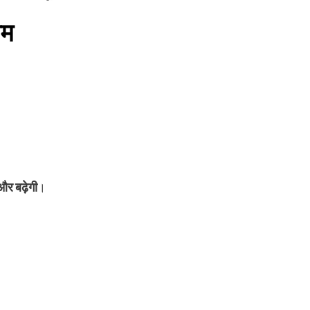
सम
 और बढ़ेगी
।