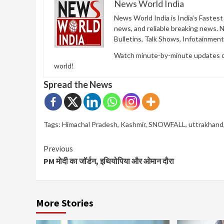
News World India
News World India is India’s Fastes
news, and reliable breaking news. 
Bulletins, Talk Shows, Infotainmen
Watch minute-by-minute updates of 
world!
Spread the News
Tags:
Himachal Pradesh
,
Kashmir
,
SNOWFALL
,
uttrakhand
Continue
Previous
PM मोदी का जॉर्डन, इथियोपिया और ओमान दौरा
Reading
More Stories