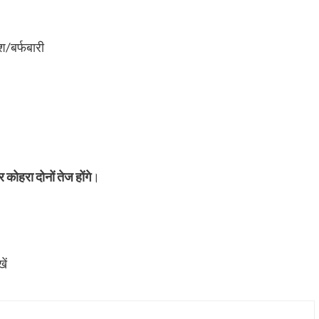
श/बर्फबारी
ोहरा दोनों तेज होंगे
।
ें