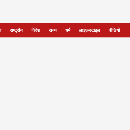
ि
राष्ट्रीय
विदेश
राज्य
धर्म
लाइफ़स्टाइल
वीडियो