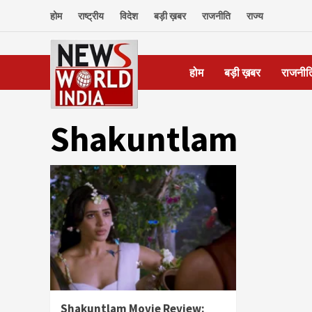
Skip
होम
राष्ट्रीय
विदेश
बड़ी ख़बर
राजनीति
राज्य
to
content
होम
बड़ी ख़बर
राजनीत
Shakuntlam
Shakuntlam Movie Review: