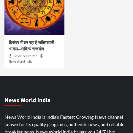
दिसंबर में बन रहा है शक्तिशाली
‘मंगल–आदित्य राजयोग
December 12, 2025
News World India
News World India
News World India is India’s Fastest Growing News channel
known for its quality programs, authentic news, and reliable
breaking news. News World India brings you 24/7 Live