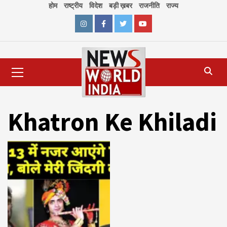
Skip
होम
राष्ट्रीय
विदेश
बड़ी ख़बर
राजनीति
राज्य
to
content
Instagram
Facebook
Twitter
Youtube
Primary
Menu
Khatron Ke Khiladi