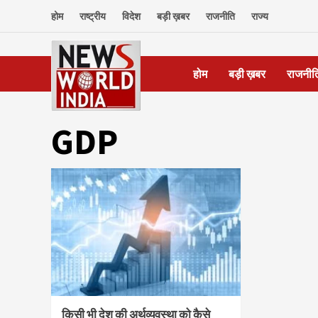
Skip
होम
राष्ट्रीय
विदेश
बड़ी ख़बर
राजनीति
राज्य
to
content
होम
बड़ी ख़बर
राजनीत
GDP
किसी भी देश की अर्थव्यवस्था को कैसे