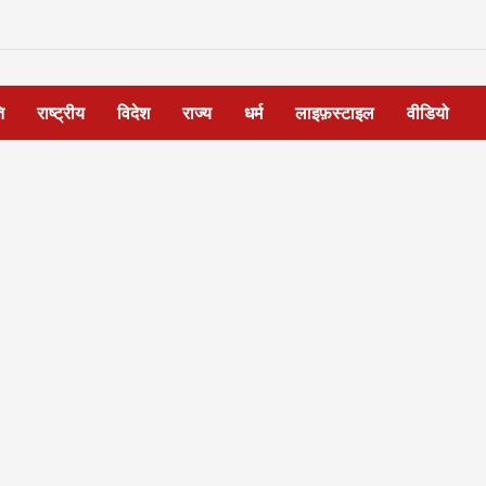
ि
राष्ट्रीय
विदेश
राज्य
धर्म
लाइफ़स्टाइल
वीडियो