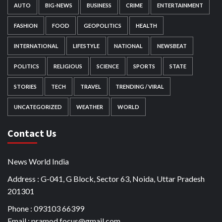
AUTO
BIG-NEWS
BUSINESS
CRIME
ENTERTAINMENT
FASHION
FOOD
GEOPOLITICS
HEALTH
INTERNATIONAL
LIFESTYLE
NATIONAL
NEWSBEAT
POLITICS
RELIGIOUS
SCIENCE
SPORTS
STATE
STORIES
TECH
TRAVEL
TRENDING / VIRAL
UNCATEGORIZED
WEATHER
WORLD
Contact Us
News World India
Address : G-041, G Block, Sector 63, Noida, Uttar Pradesh
201301
Phone : 093103 66399
Email : pramod.focus@gmail.com